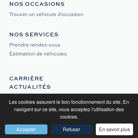
NOS OCCASIONS
Trouver un véhicule d'occasion
NOS SERVICES
Prendre rendez-vous
Estimation de véhicules
CARRIÈRE
ACTUALITÉS
Les cookies assurent le bon fonctionnement du site. En
navigant sur ce site, vous acceptez l'utilisation des
cookies.
©2024 - GROUPE LANCIEN -
MENTIONS LÉGALES
Accepter
Refuser
En savoir plus
UN SITE RÉALISÉ PAR L'AGENCE SEEWEB