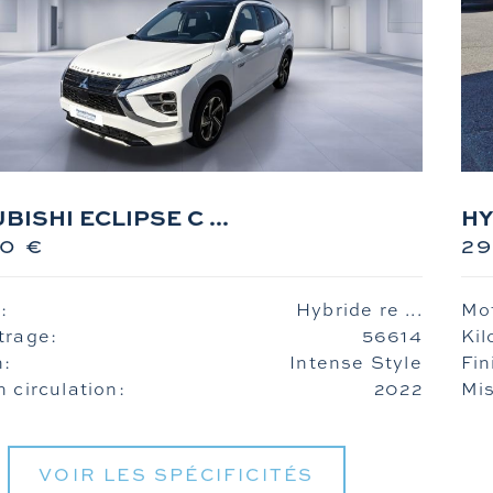
BISHI ECLIPSE C ...
HY
0 €
2
:
Hybride re ...
Mo
trage:
56614
Kil
n:
Intense Style
Fin
 circulation:
2022
Mis
VOIR LES SPÉCIFICITÉS