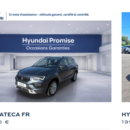
 ATECA FR
HY
0 €
19