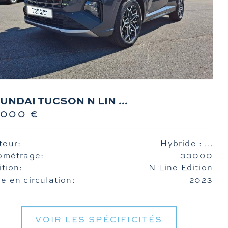
UNDAI TUCSON N LIN ...
9000 €
teur:
Hybride : ...
ométrage:
33000
ition:
N Line Edition
e en circulation:
2023
VOIR LES SPÉCIFICITÉS