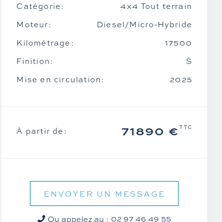
Catégorie:
4×4 Tout terrain
Moteur:
Diesel/Micro-Hybride
Kilométrage:
17500
Finition:
S
Mise en circulation:
2025
71890 €
TTC
À partir de:
ENVOYER UN MESSAGE
02 97 46 49 55
Ou appelez au :