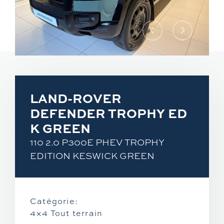
Hyundai
Suzuki
Rayvolt
Vans aménagés
Mazda
Piaggio
Exxite
Hanroad
Xpeng
Vespa
LAND-ROVER
Mitsubishi
Aprilia
DEFENDER TROPHY ED
K GREEN
Moto Guzzi
110 2.0 P300E PHEV TROPHY
EDITION KESWICK GREEN
CF Moto
KTM
Catégorie:
4×4 Tout terrain