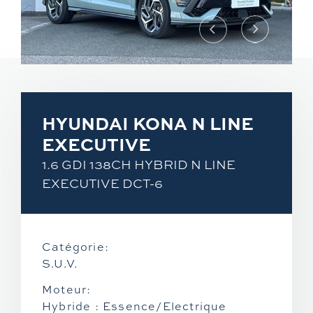
Hyundai
Suzuki
Rayvolt
Vans aménagés
Mazda
Piaggio
Exxite
Hanroad
Xpeng
Vespa
HYUNDAI KONA N LINE
EXECUTIVE
Mitsubishi
Aprilia
1.6 GDI 138CH HYBRID N LINE
EXECUTIVE DCT-6
Moto Guzzi
CF Moto
Catégorie:
S.U.V.
KTM
Moteur:
Hybride : Essence/Electrique