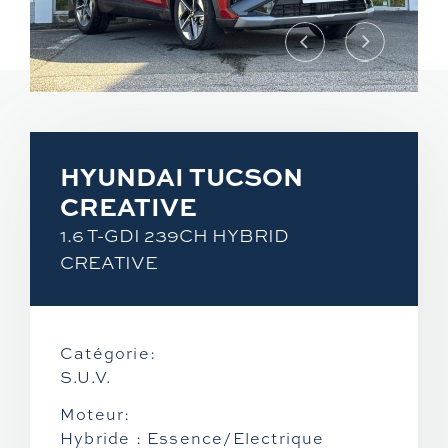
Hyundai
Suzuki
Rayvolt
Vans aménagés
Mazda
Piaggio
Exxite
Hanroad
Xpeng
Vespa
HYUNDAI TUCSON
CREATIVE
Mitsubishi
Aprilia
1.6 T-GDI 239CH HYBRID
CREATIVE
Moto Guzzi
CF Moto
Catégorie:
S.U.V.
KTM
Moteur:
Hybride : Essence/Electrique