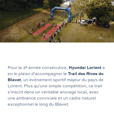
Hyundai
Suzuki
Rayvolt
Vans aménagés
Mazda
Piaggio
Exxite
Hanroad
Xpeng
Vespa
Mitsubishi
Aprilia
Hyundai Lorient
Pour la 3ᵉ année consécutive,
a
Moto Guzzi
Trail des Rives du
eu le plaisir d’accompagner le
Blavet
, un événement sportif majeur du pays de
Lorient. Plus qu’une simple compétition, ce trail
CF Moto
s’inscrit dans un véritable ancrage local, avec
une ambiance conviviale et un cadre naturel
KTM
exceptionnel le long du Blavet.