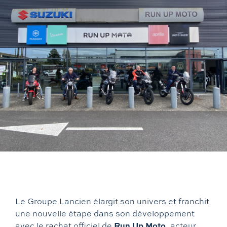
Hyundai
Suzuki
Rayvolt
Vans aménagés
Mazda
Piaggio
Exxite
Hanroad
Xpeng
Vespa
Mitsubishi
Aprilia
Moto Guzzi
CF Moto
Le Groupe Lancien élargit son univers et franchit
KTM
une nouvelle étape dans son développement
Run Up Moto
avec le rachat officiel de
, acteur