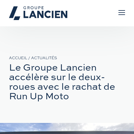
LE GROUPE
NOS MARQUES
Groupe Lancien
ACCUEIL
/
ACTUALITÉS
NOS SERVICES
Véhicules
Le Groupe Lancien
Actualités
accélère sur le deux-
NOS OCCASIONS
Prendre un rendez-vous
OMODA | JAECOO
Véhicules sans permis
roues avec le rachat de
Carrière
Run Up Moto
CARRIÈRE
Estimation de véhicule
Jaguar
Ligier
Motos / Scooters
Nous géolocaliser
Land Rover
SilenceO
Vélos électriques
Nos partenaires