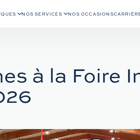
RQUES
NOS SERVICES
NOS OCCASIONS
CARRIÈR
 à la Foire In
026