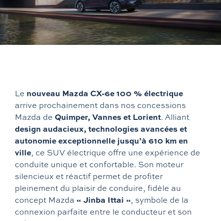
Hyundai
Suzuki
Rayvolt
Vans aménagés
Mazda
Piaggio
Exxite
Hanroad
Xpeng
Vespa
nouveau Mazda CX-6e 100 % électrique
Le
Mitsubishi
Aprilia
arrive prochainement dans nos concessions
Quimper, Vannes et Lorient
Mazda de
. Alliant
design audacieux, technologies avancées et
Moto Guzzi
autonomie exceptionnelle jusqu’à 610 km en
ville
, ce SUV électrique offre une expérience de
conduite unique et confortable. Son moteur
CF Moto
silencieux et réactif permet de profiter
pleinement du plaisir de conduire, fidèle au
KTM
« Jinba Ittai »
concept Mazda
, symbole de la
connexion parfaite entre le conducteur et son